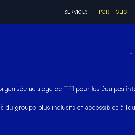
SERVICES
PORTFOLIO
e web de Pierrick Merli
essibilité numériq
g
organisée au siège de TF1 pour les équipes int
s du groupe plus inclusifs et accessibles à tou