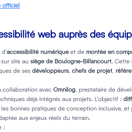
officiel
ssibilité web auprès des équi
 d’
accessibilité numérique
et de
montée en compé
 sur site au
siège de Boulogne-Billancourt
. Cette
iques de ses
développeurs
,
chefs de projet
,
référe
en collaboration avec
Omnilog
, prestataire de déve
echniques déjà intégrés aux projets. L’objectif :
di
e les bonnes pratiques de conception inclusive, e
daptée aux enjeux réels du terrain.
 :