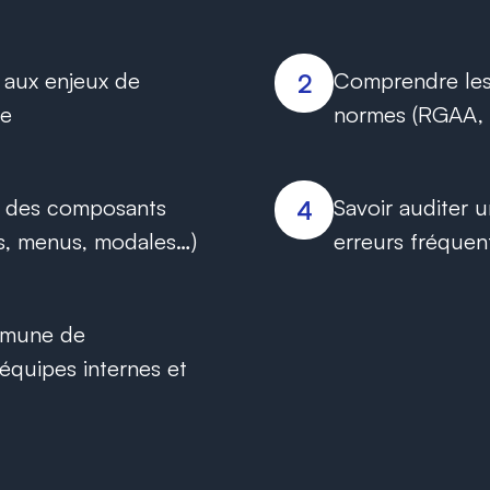
s aux enjeux de
Comprendre les 
2
ue
normes (RGAA
r des composants
Savoir auditer u
4
es, menus, modales…)
erreurs fréquen
mmune de
s équipes internes et