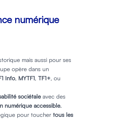
ence numérique
storique mais aussi pour ses
roupe opère dans un
1 Info
,
MYTF1
,
TF1+
, ou
abilité sociétale
avec des
ion numérique accessible
.
atégique pour toucher
tous les