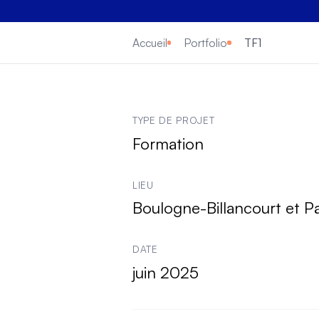
Accueil
Portfolio
TF1
Informations clés sur 
TYPE DE PROJET
Formation
LIEU
Boulogne-Billancourt et Pa
DATE
juin 2025