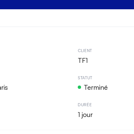
le projet
de
TF1
CLIENT
TF1
STATUT
ris
Terminé
DURÉE
1 jour