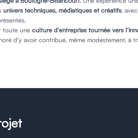
siège à Boulogne-Billancourt
. Une expérience un
es
univers techniques, médiatiques et créatifs
, avec
présentés.
st toute une
culture d’entreprise tournée vers l’inno
onoré d’y avoir contribué, même modestement, à t
rojet