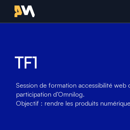
Retour à l'accueil - Sit
Formation en acc
avec Omnilo
TF1
Session de formation accessibilité web 
participation d’Omnilog.
Objectif : rendre les produits numérique