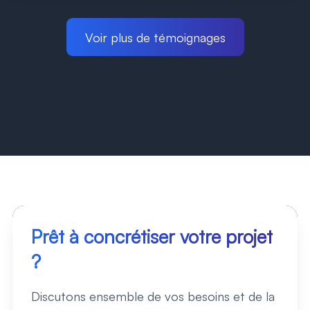
Voir plus de témoignages
Prêt à concrétiser votre projet
web
?
Discutons ensemble de vos besoins et de la