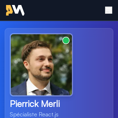
Retour à l'accueil - Site 
Men
- Développeur 
Pierrick Merli
Spécialiste React.js & Ne