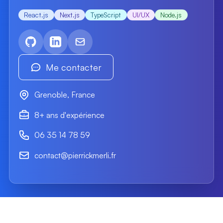
React.js
Next.js
TypeScript
UI/UX
Node.js
GitHub de Pierrick Merli
Profil LinkedIn
Email de Pierrick Merli
Me contacter
Grenoble, France
8+ ans d'expérience
06 35 14 78 59
contact@pierrickmerli.fr