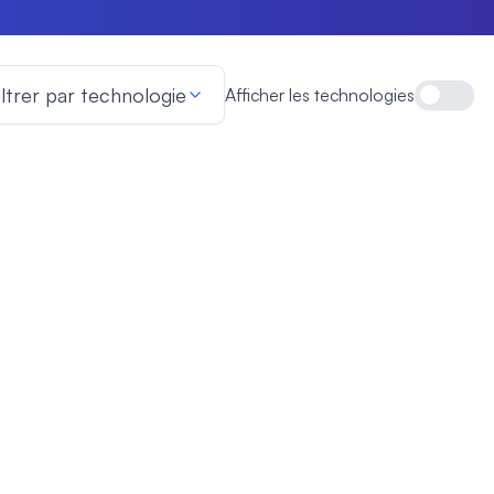
ation et audit
iltrer par technologie
Afficher les technologies
Affic