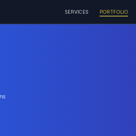
SERVICES
PORTFOLIO
e web de Pierrick Merli
ns