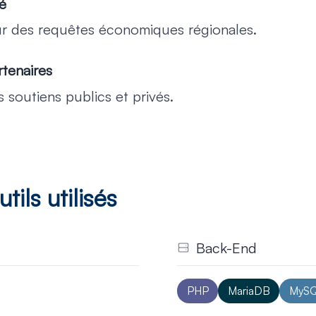
cé
r des requêtes économiques régionales.
rtenaires
s soutiens publics et privés.
pour le développe
tils utilisés
Back-End
Développement
robuste et performan
PHP
MariaDB
MyS