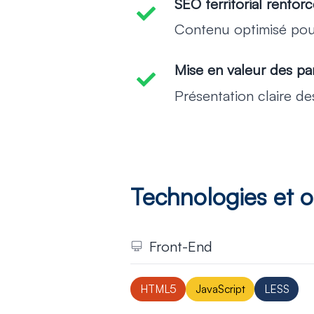
SEO territorial renfor
-
Contenu optimisé pou
Mise en valeur des pa
-
Présentation claire de
Technologies et ou
Front-End
Développement
moderne et accessible
HTML5
JavaScript
LESS