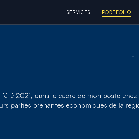
SERVICES
PORTFOLIO
e web de Pierrick Merli
vitrine pour
spiration des dirig
l’été 2021, dans le cadre de mon poste chez
urs parties prenantes économiques de la régio