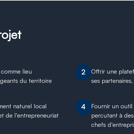
rojet
9 comme lieu
Offrir une plat
2
geants du territoire
ses partenaires,
ment naturel local
Fournir un outi
4
et de l’entrepreneuriat
percutant à dest
chefs d’entrepr