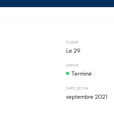
le projet
de
Le 29
CLIENT
Le 29
STATUT
Terminé
DATE DE FIN
septembre 2021