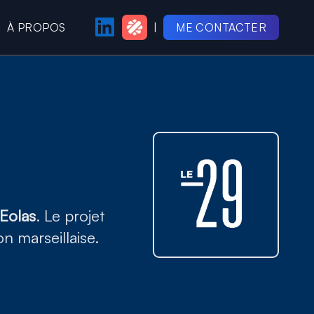
À PROPOS
|
ME CONTACTER
PAGE LINKEDIN
PROFIL MALT
eants marseillais
Eolas
. Le projet
n marseillaise.