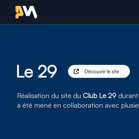
Retour à l'accueil - Sit
Création du site 
– Lieu d'in
Le 29
Découvrir le site
Réalisation du site du
Club Le 29
durant 
a été mené en collaboration avec plusie