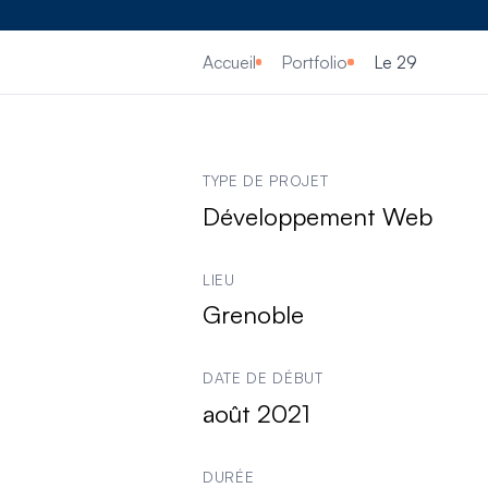
Accueil
Portfolio
Le 29
Informations clés sur 
TYPE DE PROJET
Développement Web
LIEU
Grenoble
DATE DE DÉBUT
août 2021
DURÉE