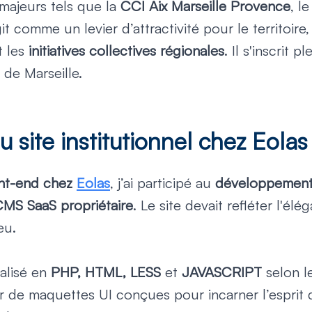
majeurs tels que la
CCI Aix Marseille Provence
, l
it comme un levier d’attractivité pour le territoire
t les
initiatives collectives régionales
. Il s'inscrit
de Marseille.
site institutionnel chez Eolas
nt-end chez
Eolas
, j’ai participé au
développement 
MS SaaS propriétaire
. Le site devait refléter l'élé
eu.
éalisé en
PHP, HTML, LESS
et
JAVASCRIPT
selon l
rtir de maquettes UI conçues pour incarner l’esprit 