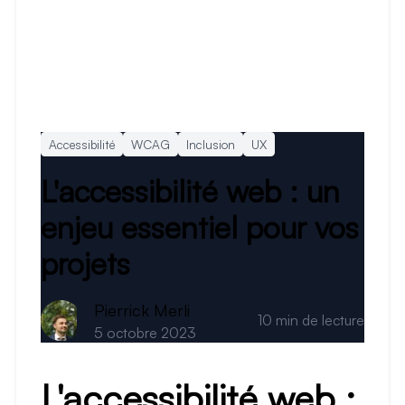
Accessibilité
WCAG
Inclusion
UX
L'accessibilité web : un
enjeu essentiel pour vos
projets
Pierrick Merli
10
min de lecture
5 octobre 2023
L'accessibilité web :