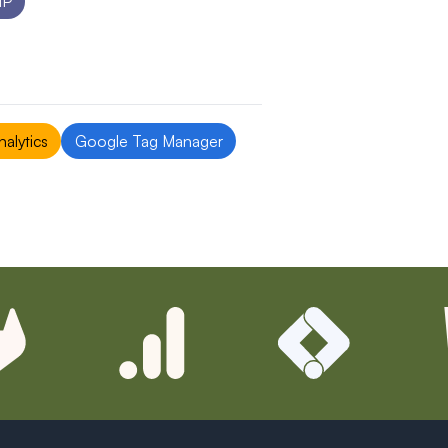
HP
loppement (Git, Google Analytics, Matomo, etc...)
alytics
Google Tag Manager