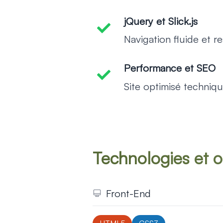
jQuery et Slick.js
-
Navigation fluide et r
Performance et SEO
-
Site optimisé techniq
Technologies et ou
Front-End
Développement
moderne et accessible