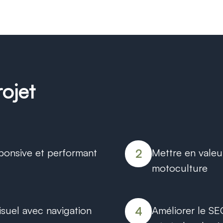
rojet
ponsive et performant
Mettre en valeur
2
motoculture
isuel avec navigation
Améliorer le SE
4