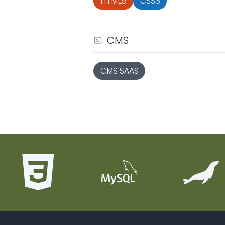
HTML5
CSS3
CMS
Système de gestion de contenu
CMS SAAS