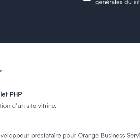
générales du si
r
let PHP
on d’un site vitrine.
éveloppeur prestataire pour Orange Business Serv