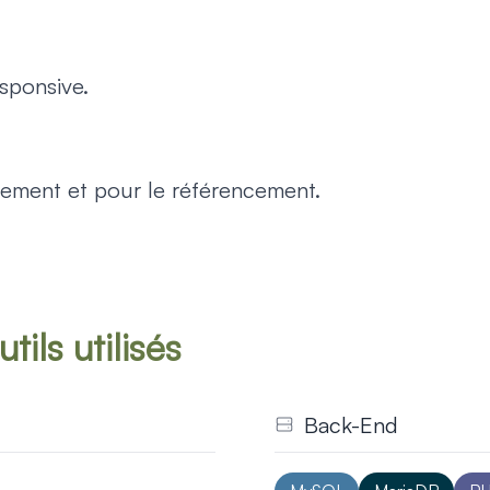
esponsive.
uement et pour le référencement.
pour le développe
tils utilisés
Back-End
Développement
robuste et performan