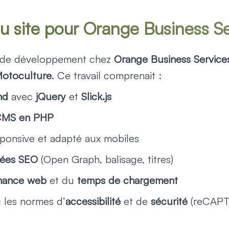
 site pour Orange Business Se
n de développement chez
Orange Business Service
Motoculture
. Ce travail comprenait :
nd
avec
jQuery
et
Slick.js
CMS en PHP
sponsive et adapté aux mobiles
ées SEO
(Open Graph, balisage, titres)
mance web
et du
temps de chargement
 les normes d’
accessibilité
et de
sécurité
(reCAPT