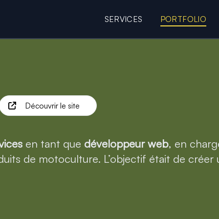
SERVICES
PORTFOLIO
e web de Pierrick Merli
e du site pour
Découvrir le site
vices
en tant que
développeur web
, en charg
duits de motoculture. L’objectif était de créer