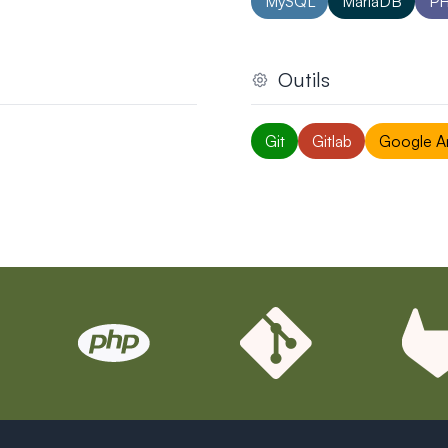
MySQL
MariaDB
P
Outils
 (Wordpress, Shopify, Sitecore, etc...)
techniques et de déve
Git
Gitlab
Google An