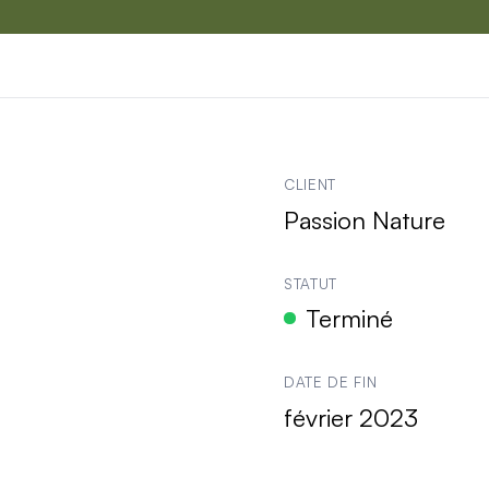
le projet
de
Passion Nature
CLIENT
Passion Nature
STATUT
Terminé
DATE DE FIN
février 2023