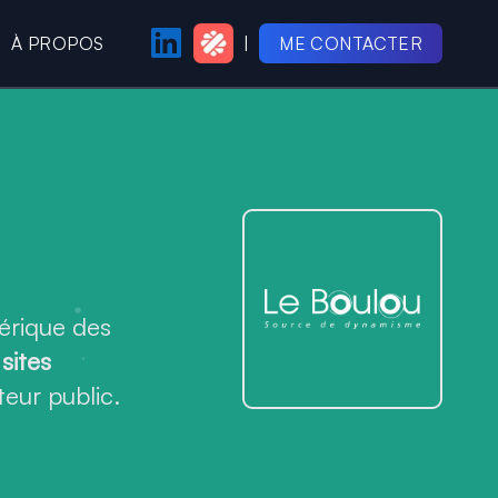
À PROPOS
|
ME CONTACTER
PAGE LINKEDIN
PROFIL MALT
érique des
s
sites
teur public.