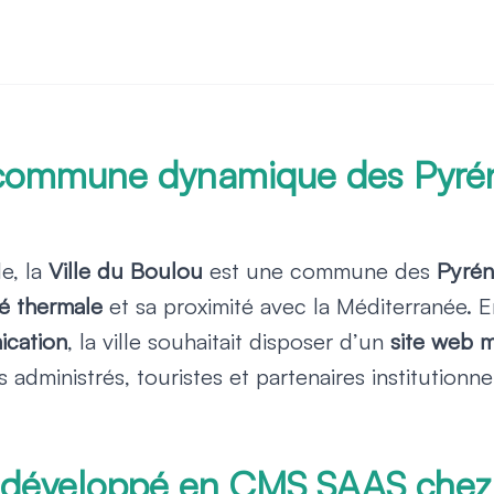
: commune dynamique des Pyré
le, la
Ville du Boulou
est une commune des
Pyrén
té thermale
et sa proximité avec la Méditerranée. 
ication
, la ville souhaitait disposer d’un
site web m
 administrés, touristes et partenaires institutionne
l développé en CMS SAAS chez