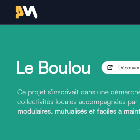
Retour à l'accueil - Sit
Création du site o
Le Boulou
Découvrir 
Ce projet s’inscrivait dans une démarc
collectivités locales accompagnées par
modulaires, mutualisés et faciles à main