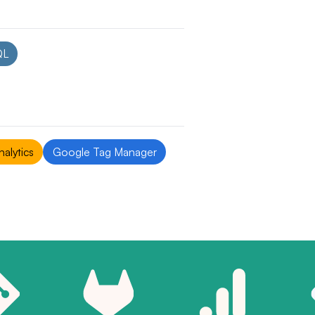
t
QL
loppement (Git, Google Analytics, Matomo, etc...)
alytics
Google Tag Manager