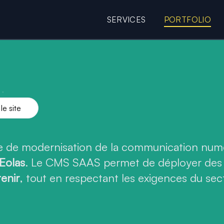
SERVICES
PORTFOLIO
e web de Pierrick Merli
fficiel de la Ville
le site
he de modernisation de la communication num
Eolas
. Le CMS SAAS permet de déployer de
tenir
, tout en respectant les exigences du sec