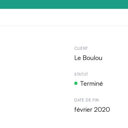
le projet
de
Le Boulou
CLIENT
Le Boulou
STATUT
Terminé
DATE DE FIN
février 2020