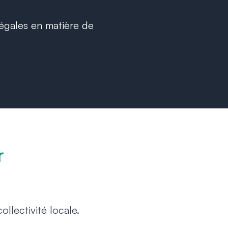
égales en matière de
é
r
llectivité locale.